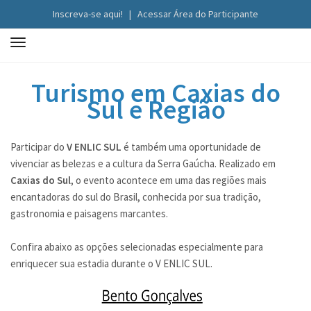
Inscreva-se aqui!
|
Acessar Área do Participante
T
o
g
Turismo em Caxias do
g
Sul e Região
l
e
n
Participar do
V ENLIC SUL
é também uma oportunidade de
a
vivenciar as belezas e a cultura da Serra Gaúcha. Realizado em
v
Caxias do Sul
, o evento acontece em uma das regiões mais
i
encantadoras do sul do Brasil, conhecida por sua tradição,
g
gastronomia e paisagens marcantes.
a
t
Confira abaixo as opções selecionadas especialmente para
i
enriquecer sua estadia durante o V ENLIC SUL.
o
n