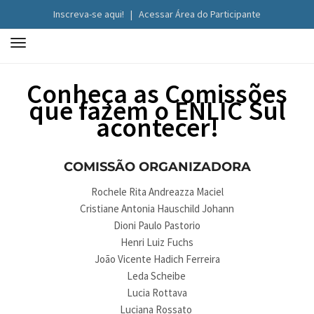
Inscreva-se aqui!
|
Acessar Área do Participante
T
o
g
Conheça as Comissões
g
que fazem o ENLIC Sul
l
acontecer!
e
n
a
COMISSÃO ORGANIZADORA
v
Rochele Rita Andreazza Maciel
i
Cristiane Antonia Hauschild Johann
g
Dioni Paulo Pastorio
a
Henri Luiz Fuchs
t
João Vicente Hadich Ferreira
i
Leda Scheibe
o
Lucia Rottava
n
Luciana Rossato