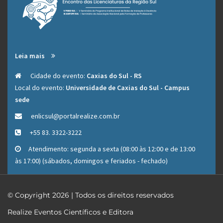
Leia mais
Cidade do evento:
Caxias do Sul - RS
Local do evento:
Universidade de Caxias do Sul - Campus
sede
enlicsul@portalrealize.com.br
Este site usa cookies para lembrar os usuários e entender
+55 83. 3322-3222
maneiras de melhorar sua experiência em nossa Plataforma.
Atendimento: segunda a sexta (08:00 às 12:00 e de 13:00
Para mais informações visite a
Política de Cookies
e a
Política de
às 17:00) (sábados, domingos e feriados - fechado)
Privacidade
.
OK, eu aceito
© Copyright 2026 | Todos os direitos reservados
Realize Eventos Científicos e Editora