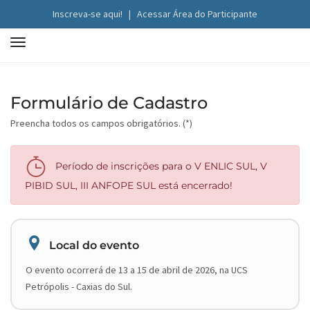
Inscreva-se aqui!
|
Acessar Área do Participante
T
o
g
g
Formulário de Cadastro
l
Preencha todos os campos obrigatórios. (*)
e
n
a
Período de inscrições para o V ENLIC SUL, V
v
PIBID SUL, III ANFOPE SUL está encerrado!
i
g
a
t
Local do evento
i
O evento ocorrerá de 13 a 15 de abril de 2026, na UCS
o
Petrópolis - Caxias do Sul.
n