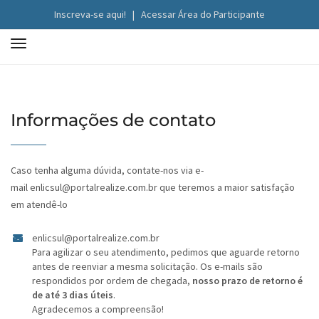
Inscreva-se aqui!
|
Acessar Área do Participante
T
o
g
g
l
Informações de contato
e
n
a
Caso tenha alguma dúvida, contate-nos via e-
v
mail
enlicsul@portalrealize.com.br
que teremos a maior satisfação
i
em atendê-lo
g
a
enlicsul@portalrealize.com.br
t
Para agilizar o seu atendimento, pedimos que aguarde retorno
antes de reenviar a mesma solicitação. Os e-mails são
i
respondidos por ordem de chegada,
nosso prazo de retorno é
o
de até 3 dias úteis
.
n
Agradecemos a compreensão!