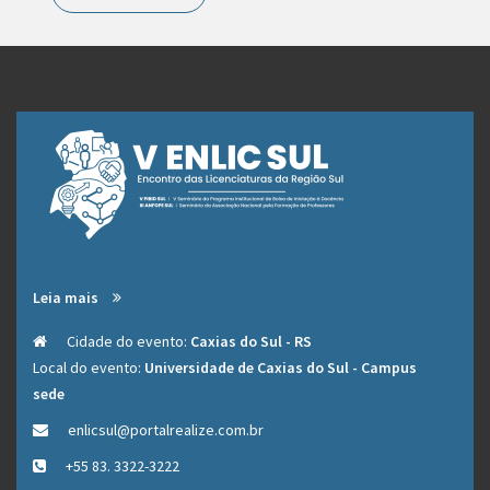
Leia mais
Cidade do evento:
Caxias do Sul - RS
Local do evento:
Universidade de Caxias do Sul - Campus
sede
enlicsul@portalrealize.com.br
Este site usa cookies para lembrar os usuários e entender
+55 83. 3322-3222
maneiras de melhorar sua experiência em nossa Plataforma.