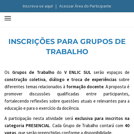
Inscreva-se aqui!
|
Acessar Área do Participante
T
o
g
INSCRIÇÕES PARA GRUPOS DE
g
l
TRABALHO
e
n
a
Os
Grupos de Trabalho
do
V ENLIC SUL
serão espaços de
v
construção coletiva, diálogo e troca de experiências
sobre
i
diferentes temas relacionados à
formação
docente
. A proposta é
g
promover discussões qualificadas entre participantes,
a
fortalecendo reflexões sobre questões atuais e relevantes para a
t
educação e para o exercício da docência.
i
A participação nesta atividade será
exclusiva para inscritos na
o
categoria PRESENCIAL
. Cada Grupo de Trabalho contará com
40
n
vagas
, que serão preenchidas conforme a disponibilidade.